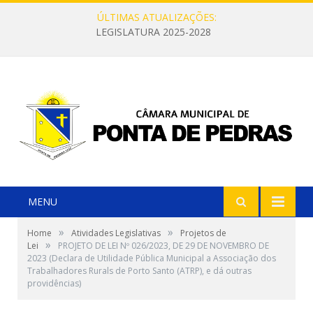
ÚLTIMAS ATUALIZAÇÕES:
LEGISLATURA 2025-2028
MENU
»
»
Home
Atividades Legislativas
Projetos de
»
Lei
PROJETO DE LEI Nº 026/2023, DE 29 DE NOVEMBRO DE
2023 (Declara de Utilidade Pública Municipal a Associação dos
Trabalhadores Rurals de Porto Santo (ATRP), e dá outras
providências)