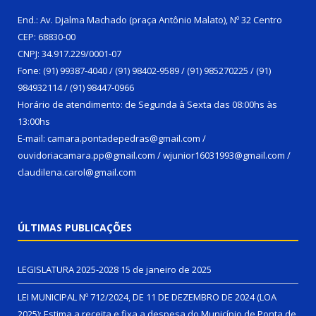
End.: Av. Djalma Machado (praça Antônio Malato), Nº 32 Centro
CEP: 68830-00
CNPJ: 34.917.229/0001-07
Fone: (91) 99387-4040 / (91) 98402-9589 / (91) 985270225 / (91)
984932114 / (91) 98447-0966
Horário de atendimento: de Segunda à Sexta das 08:00hs às
13:00hs
E-mail: camara.pontadepedras@gmail.com /
ouvidoriacamara.pp@gmail.com / wjunior16031993@gmail.com /
claudilena.carol@gmail.com
ÚLTIMAS PUBLICAÇÕES
LEGISLATURA 2025-2028
15 de janeiro de 2025
LEI MUNICIPAL Nº 712/2024, DE 11 DE DEZEMBRO DE 2024 (LOA
2025): Estima a receita e fixa a despesa do Município de Ponta de