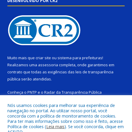
DESENVOLVIDO POR CR2
Muito mais que
criar site
ou
sistema para prefeituras
!
Realizamos uma
assessoria
completa, onde garantimos em
contrato que todas as exigências das
leis de transparência
pública
serão atendidas.
Conheça o
PNTP
e o
Radar da Transparência Pública
Nós usamos cookies para melhorar sua experiência de
navegação no portal. Ao utilizar nosso portal, você
concorda com a política de monitoramento de cookies.
Para ter mais informações sobre como isso é feito, acesse
Todos os direitos reservados a Câmara Municipal de Ponta de
Política de cookies (
Leia mais
). Se você concorda, clique em
Pedras.
ACEITO.