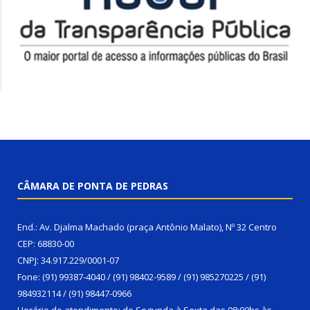
CÂMARA DE PONTA DE PEDRAS
End.: Av. Djalma Machado (praça Antônio Malato), Nº 32 Centro
CEP: 68830-00
CNPJ: 34.917.229/0001-07
Fone: (91) 99387-4040 / (91) 98402-9589 / (91) 985270225 / (91)
984932114 / (91) 98447-0966
Horário de atendimento: de Segunda à Sexta das 08:00hs às