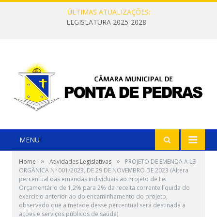
ÚLTIMAS ATUALIZAÇÕES:
LEGISLATURA 2025-2028
MENU
»
»
Home
Atividades Legislativas
PROJETO DE EMENDA A LEI
ORGÂNICA Nº 001/2023, DE 29 DE NOVEMBRO DE 2023 (Altera
percentual das emendas individuais ao Projeto de Lei
Orçamentário de 1,2% para 2% da receita corrente líquida do
exercício anterior ao do encaminhamento do projeto,
observado que a metade desse percentual será destinada a
ações e serviços públicos de saúde)