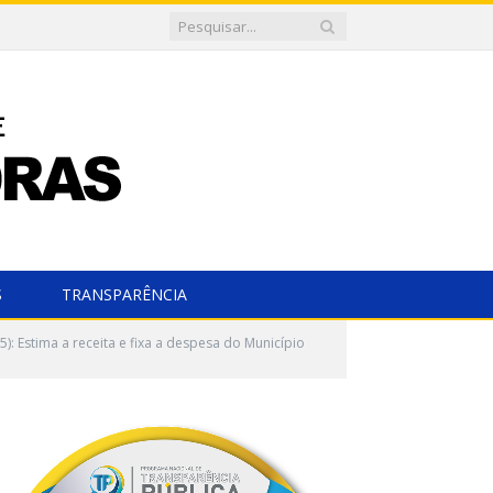
S
TRANSPARÊNCIA
 Estima a receita e fixa a despesa do Município