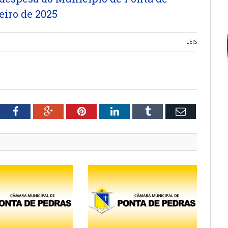
eiro de 2025
LEIS
tter
Facebook
Google+
Pinterest
LinkedIn
Tumblr
Email