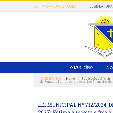
ÚLTIMAS ATUALIZAÇÕES:
LEGISLATURA
O MUNICÍPIO
A 
»
VOCÊ ESTÁ EM:
Home
Publicações Oficiais
de Ponta de Pedras para o exercício financeiro de
LEI MUNICIPAL Nº 712/2024, D
2025): Estima a receita e fixa