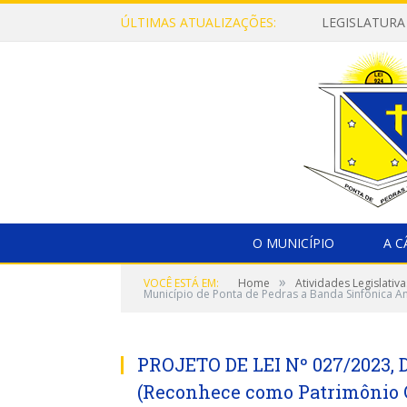
ÚLTIMAS ATUALIZAÇÕES:
LEGISLATURA
O MUNICÍPIO
A 
»
VOCÊ ESTÁ EM:
Home
Atividades Legislativa
Município de Ponta de Pedras a Banda Sinfônica A
PROJETO DE LEI Nº 027/2023,
(Reconhece como Patrimônio C