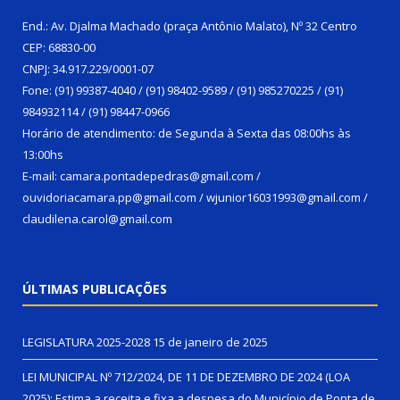
End.: Av. Djalma Machado (praça Antônio Malato), Nº 32 Centro
CEP: 68830-00
CNPJ: 34.917.229/0001-07
Fone: (91) 99387-4040 / (91) 98402-9589 / (91) 985270225 / (91)
984932114 / (91) 98447-0966
Horário de atendimento: de Segunda à Sexta das 08:00hs às
13:00hs
E-mail: camara.pontadepedras@gmail.com /
ouvidoriacamara.pp@gmail.com / wjunior16031993@gmail.com /
claudilena.carol@gmail.com
ÚLTIMAS PUBLICAÇÕES
LEGISLATURA 2025-2028
15 de janeiro de 2025
LEI MUNICIPAL Nº 712/2024, DE 11 DE DEZEMBRO DE 2024 (LOA
2025): Estima a receita e fixa a despesa do Município de Ponta de