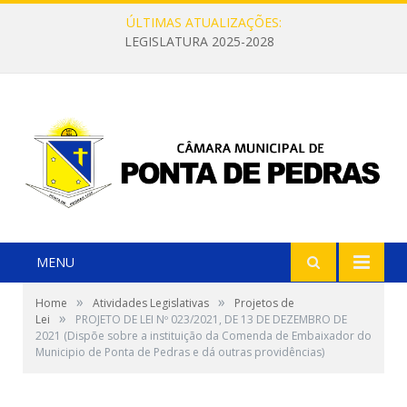
ÚLTIMAS ATUALIZAÇÕES:
LEGISLATURA 2025-2028
MENU
»
»
Home
Atividades Legislativas
Projetos de
»
Lei
PROJETO DE LEI Nº 023/2021, DE 13 DE DEZEMBRO DE
2021 (Dispõe sobre a instituição da Comenda de Embaixador do
Municipio de Ponta de Pedras e dá outras providências)