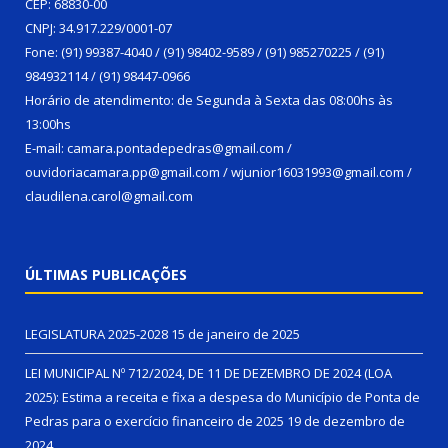
CEP: 68830-00
CNPJ: 34.917.229/0001-07
Fone: (91) 99387-4040 / (91) 98402-9589 / (91) 985270225 / (91)
984932114 / (91) 98447-0966
Horário de atendimento: de Segunda à Sexta das 08:00hs às
13:00hs
E-mail: camara.pontadepedras@gmail.com /
ouvidoriacamara.pp@gmail.com / wjunior16031993@gmail.com /
claudilena.carol@gmail.com
ÚLTIMAS PUBLICAÇÕES
LEGISLATURA 2025-2028
15 de janeiro de 2025
LEI MUNICIPAL Nº 712/2024, DE 11 DE DEZEMBRO DE 2024 (LOA
2025): Estima a receita e fixa a despesa do Município de Ponta de
Pedras para o exercício financeiro de 2025
19 de dezembro de
2024