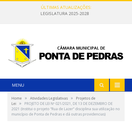
ÚLTIMAS ATUALIZAÇÕES:
LEGISLATURA 2025-2028
MENU
»
»
Home
Atividades Legislativas
Projetos de
»
Lei
PROJETO DE LEI Nº 021/2021, DE 13 DE DEZEMBRO DE
2021 (Institui o projeto “Rua de Lazer” disciplina sua utilização no
município de Ponta de Pedras e dá outras providencias)