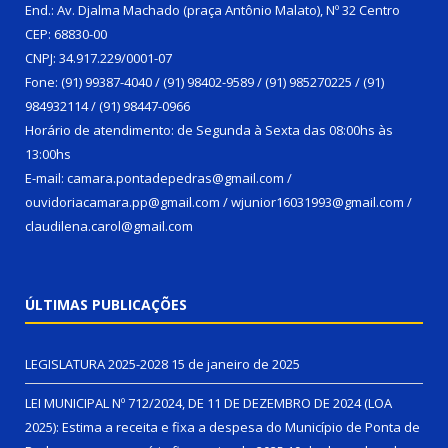
End.: Av. Djalma Machado (praça Antônio Malato), Nº 32 Centro
CEP: 68830-00
CNPJ: 34.917.229/0001-07
Fone: (91) 99387-4040 / (91) 98402-9589 / (91) 985270225 / (91)
984932114 / (91) 98447-0966
Horário de atendimento: de Segunda à Sexta das 08:00hs às
13:00hs
E-mail: camara.pontadepedras@gmail.com /
ouvidoriacamara.pp@gmail.com / wjunior16031993@gmail.com /
claudilena.carol@gmail.com
ÚLTIMAS PUBLICAÇÕES
LEGISLATURA 2025-2028
15 de janeiro de 2025
LEI MUNICIPAL Nº 712/2024, DE 11 DE DEZEMBRO DE 2024 (LOA
2025): Estima a receita e fixa a despesa do Município de Ponta de