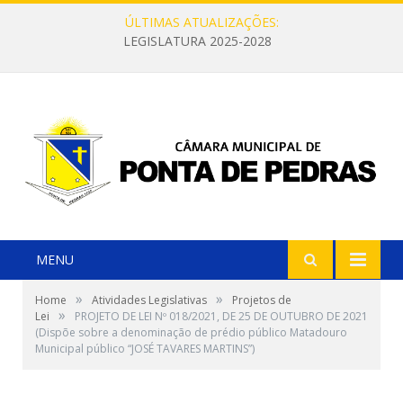
ÚLTIMAS ATUALIZAÇÕES:
LEGISLATURA 2025-2028
MENU
»
»
Home
Atividades Legislativas
Projetos de
»
Lei
PROJETO DE LEI Nº 018/2021, DE 25 DE OUTUBRO DE 2021
(Dispõe sobre a denominação de prédio público Matadouro
Municipal público “JOSÉ TAVARES MARTINS”)