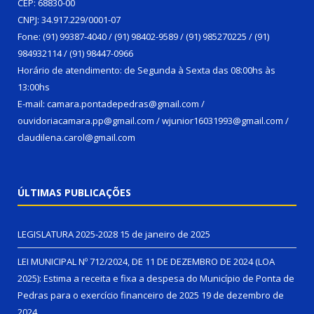
CEP: 68830-00
CNPJ: 34.917.229/0001-07
Fone: (91) 99387-4040 / (91) 98402-9589 / (91) 985270225 / (91)
984932114 / (91) 98447-0966
Horário de atendimento: de Segunda à Sexta das 08:00hs às
13:00hs
E-mail: camara.pontadepedras@gmail.com /
ouvidoriacamara.pp@gmail.com / wjunior16031993@gmail.com /
claudilena.carol@gmail.com
ÚLTIMAS PUBLICAÇÕES
LEGISLATURA 2025-2028
15 de janeiro de 2025
LEI MUNICIPAL Nº 712/2024, DE 11 DE DEZEMBRO DE 2024 (LOA
2025): Estima a receita e fixa a despesa do Município de Ponta de
Pedras para o exercício financeiro de 2025
19 de dezembro de
2024