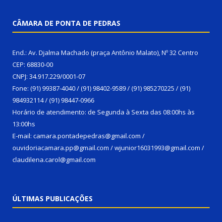
CÂMARA DE PONTA DE PEDRAS
End.: Av. Djalma Machado (praça Antônio Malato), Nº 32 Centro
CEP: 68830-00
CNPJ: 34.917.229/0001-07
Fone: (91) 99387-4040 / (91) 98402-9589 / (91) 985270225 / (91)
984932114 / (91) 98447-0966
Horário de atendimento: de Segunda à Sexta das 08:00hs às
13:00hs
E-mail: camara.pontadepedras@gmail.com /
ouvidoriacamara.pp@gmail.com / wjunior16031993@gmail.com /
claudilena.carol@gmail.com
ÚLTIMAS PUBLICAÇÕES