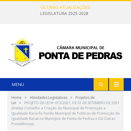
ÚLTIMAS ATUALIZAÇÕES:
LEGISLATURA 2025-2028
MENU
»
»
Home
Atividades Legislativas
Projetos de
»
Lei
PROJETO DE LEI Nº 013/2021, DE 01 DE SETEMBRO DE 2021
(Institui Conselho a Criação do Municipal de Promoção a
Igualdade Racia Eo Fundo Municipal de Politicas de Promoção da
Igualdade Racial no Município de Ponta de Pedras e Dá Outras
Providências)