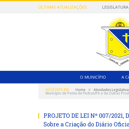
ÚLTIMAS ATUALIZAÇÕES:
LEGISLATURA
O MUNICÍPIO
A 
»
VOCÊ ESTÁ EM:
Home
Atividades Legislativa
Município de Ponta de Pedras/PA e da Outras Prov
PROJETO DE LEI Nº 007/2021, 
Sobre a Criação do Diário Ofic