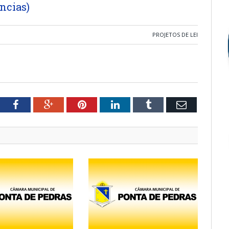
ncias)
PROJETOS DE LEI
tter
Facebook
Google+
Pinterest
LinkedIn
Tumblr
Email