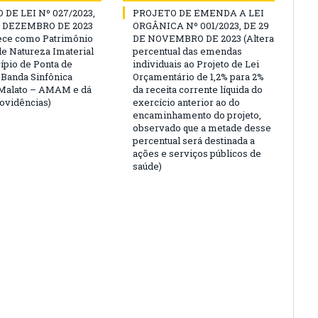
DE LEI Nº 027/2023,
PROJETO DE EMENDA A LEI
E DEZEMBRO DE 2023
ORGÂNICA Nº 001/2023, DE 29
ece como Patrimônio
DE NOVEMBRO DE 2023 (Altera
de Natureza Imaterial
percentual das emendas
ípio de Ponta de
individuais ao Projeto de Lei
 Banda Sinfônica
Orçamentário de 1,2% para 2%
 Malato – AMAM e dá
da receita corrente líquida do
rovidências)
exercício anterior ao do
encaminhamento do projeto,
observado que a metade desse
percentual será destinada a
ações e serviços públicos de
saúde)