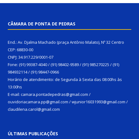
CÂMARA DE PONTA DE PEDRAS
End.: Av. Djalma Machado (praça Antônio Malato), Nº 32 Centro
CEP: 68830-00
CNPJ: 34.917.229/0001-07
Fone: (91) 99387-4040 / (91) 98402-9589 / (91) 985270225 / (91)
984932114 / (91) 98447-0966
Horário de atendimento: de Segunda à Sexta das 08:00hs às
13:00hs
E-mail: camara.pontadepedras@gmail.com /
ouvidoriacamara.pp@gmail.com / wjunior16031993@gmail.com /
claudilena.carol@gmail.com
ÚLTIMAS PUBLICAÇÕES