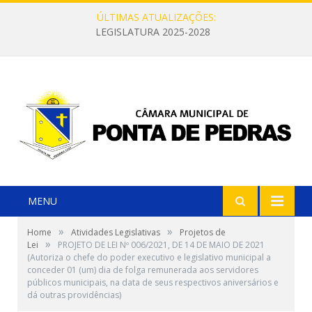
ÚLTIMAS ATUALIZAÇÕES:
LEGISLATURA 2025-2028
MENU
»
»
Home
Atividades Legislativas
Projetos de
»
Lei
PROJETO DE LEI Nº 006/2021, DE 14 DE MAIO DE 2021
(Autoriza o chefe do poder executivo e legislativo municipal a
conceder 01 (um) dia de folga remunerada aos servidores
públicos municipais, na data de seus respectivos aniversários e
dá outras providências)