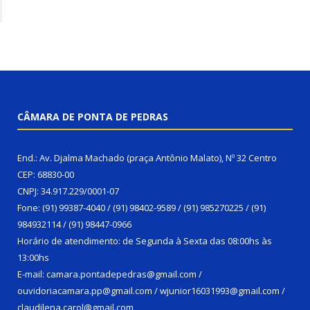
CÂMARA DE PONTA DE PEDRAS
End.: Av. Djalma Machado (praça Antônio Malato), Nº 32 Centro
CEP: 68830-00
CNPJ: 34.917.229/0001-07
Fone: (91) 99387-4040 / (91) 98402-9589 / (91) 985270225 / (91)
984932114 / (91) 98447-0966
Horário de atendimento: de Segunda à Sexta das 08:00hs às
13:00hs
E-mail: camara.pontadepedras@gmail.com /
ouvidoriacamara.pp@gmail.com / wjunior16031993@gmail.com /
claudilena.carol@gmail.com