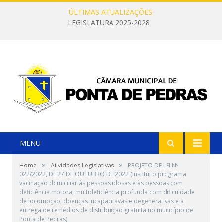
ÚLTIMAS ATUALIZAÇÕES:
LEGISLATURA 2025-2028
MENU
»
»
Home
Atividades Legislativas
PROJETO DE LEI Nº
022/2022, DE 27 DE OUTUBRO DE 2022 (Institui o programa
vacinação domiciliar às pessoas idosas e às pessoas com
deficiência motora, multideficiência profunda com dificuldade
de locomoção, doenças incapacitavas e degenerativas e a
entrega de remédios de distribuição gratuita no município de
Ponta de Pedras)