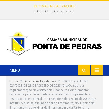
ÚLTIMAS ATUALIZAÇÕES:
LEGISLATURA 2025-2028
MENU
»
»
Home
Atividades Legislativas
PROJETO DE LEI Nº
021/2023, DE 28 DE AGOSTO DE 2023 (Dispõe sobre a
regulamentação da Assistência Financeira Complementar
repassada pela União Federal visando dar cumprimento ao
disposto na Lei Federal n° 14.434, de 4 de agosto de 2022 que
instituiu o piso salarial nacional do Enfermeiro, do Técnico de
Enfermagem, do Auxiliar de Enfermagem e da Parteira, no