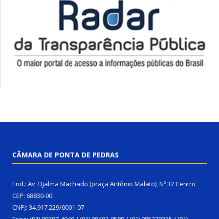
CÂMARA DE PONTA DE PEDRAS
End.: Av. Djalma Machado (praça Antônio Malato), Nº 32 Centro
CEP: 68830-00
CNPJ: 34.917.229/0001-07
Fone: (91) 99387-4040 / (91) 98402-9589 / (91) 985270225 / (91)