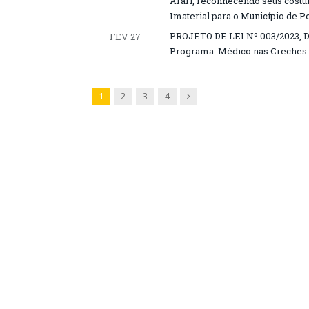
Arari, reconhecendo seus costu
Imaterial para o Município de P
PROJETO DE LEI Nº 003/2023, D
FEV 27
Programa: Médico nas Creches d
Next
1
2
3
4