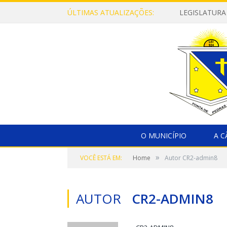
ÚLTIMAS ATUALIZAÇÕES:
LEGISLATURA
O MUNICÍPIO
A 
»
VOCÊ ESTÁ EM:
Home
Autor CR2-admin8
AUTOR
CR2-ADMIN8