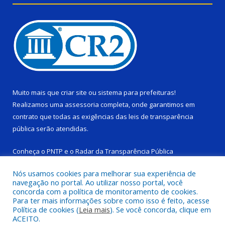
Muito mais que
criar site
ou
sistema para prefeituras
!
Realizamos uma
assessoria
completa, onde garantimos em
contrato que todas as exigências das
leis de transparência
pública
serão atendidas.
Conheça o
PNTP
e o
Radar da Transparência Pública
Nós usamos cookies para melhorar sua experiência de
navegação no portal. Ao utilizar nosso portal, você
concorda com a política de monitoramento de cookies.
Para ter mais informações sobre como isso é feito, acesse
Todos os direitos reservados a Câmara Municipal de Ponta de
Política de cookies (
Leia mais
). Se você concorda, clique em
Pedras.
ACEITO.