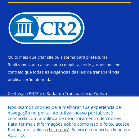
Muito mais que
criar site
ou
sistema para prefeituras
!
Realizamos uma
assessoria
completa, onde garantimos em
contrato que todas as exigências das
leis de transparência
pública
serão atendidas.
Conheça o
PNTP
e o
Radar da Transparência Pública
Nós usamos cookies para melhorar sua experiência de
navegação no portal. Ao utilizar nosso portal, você
concorda com a política de monitoramento de cookies.
Para ter mais informações sobre como isso é feito, acesse
Todos os direitos reservados a Câmara Municipal de Ponta de
Política de cookies (
Leia mais
). Se você concorda, clique em
Pedras.
ACEITO.