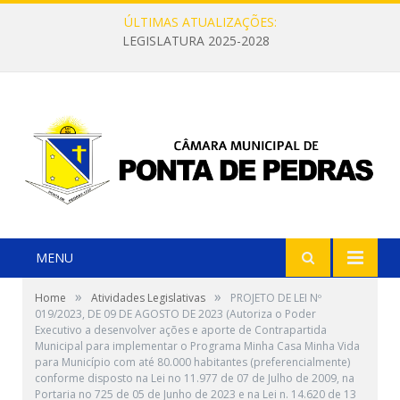
ÚLTIMAS ATUALIZAÇÕES:
LEGISLATURA 2025-2028
MENU
»
»
Home
Atividades Legislativas
PROJETO DE LEI Nº
019/2023, DE 09 DE AGOSTO DE 2023 (Autoriza o Poder
Executivo a desenvolver ações e aporte de Contrapartida
Municipal para implementar o Programa Minha Casa Minha Vida
para Município com até 80.000 habitantes (preferencialmente)
conforme disposto na Lei no 11.977 de 07 de Julho de 2009, na
Portaria no 725 de 05 de Junho de 2023 e na Lei n. 14.620 de 13