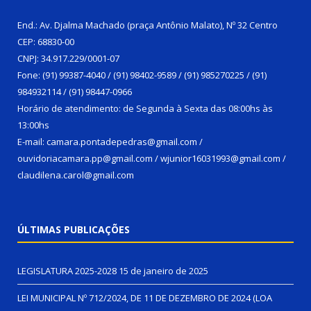
End.: Av. Djalma Machado (praça Antônio Malato), Nº 32 Centro
CEP: 68830-00
CNPJ: 34.917.229/0001-07
Fone: (91) 99387-4040 / (91) 98402-9589 / (91) 985270225 / (91)
984932114 / (91) 98447-0966
Horário de atendimento: de Segunda à Sexta das 08:00hs às
13:00hs
E-mail: camara.pontadepedras@gmail.com /
ouvidoriacamara.pp@gmail.com / wjunior16031993@gmail.com /
claudilena.carol@gmail.com
ÚLTIMAS PUBLICAÇÕES
LEGISLATURA 2025-2028
15 de janeiro de 2025
LEI MUNICIPAL Nº 712/2024, DE 11 DE DEZEMBRO DE 2024 (LOA