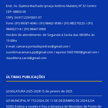
End.: Av. Djalma Machado (praça Antônio Malato), Nº 32 Centro
CEP: 68830-00
CNPJ: 34.917.229/0001-07
Fone: (91) 99387-4040 / (91) 98402-9589 / (91) 985270225 / (91)
984932114 / (91) 98447-0966
Horário de atendimento: de Segunda à Sexta das 08:00hs às
13:00hs
E-mail: camara.pontadepedras@gmail.com /
ouvidoriacamara.pp@gmail.com / wjunior16031993@gmail.com /
claudilena.carol@gmail.com
ÚLTIMAS PUBLICAÇÕES
LEGISLATURA 2025-2028
15 de janeiro de 2025
LEI MUNICIPAL Nº 712/2024, DE 11 DE DEZEMBRO DE 2024 (LOA
2025): Estima a receita e fixa a despesa do Município de Ponta de