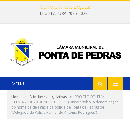
ÚLTIMAS ATUALIZAÇÕES:
LEGISLATURA 2025-2028
MENU
»
»
Home
Atividades Legislativas
PROJETO DE LEI Nº
011/2022, DE 20 DE ABRIL DE 2022 (Dispõe sobre a denominação
do nome da delegacia de polícia de Ponta de Pedras de
“Delegacia de Polícia Raimundo Antônio Rodrigues”)