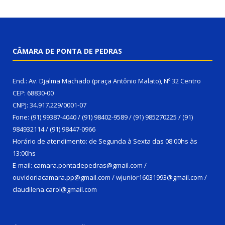
CÂMARA DE PONTA DE PEDRAS
End.: Av. Djalma Machado (praça Antônio Malato), Nº 32 Centro
CEP: 68830-00
CNPJ: 34.917.229/0001-07
Fone: (91) 99387-4040 / (91) 98402-9589 / (91) 985270225 / (91)
984932114 / (91) 98447-0966
Horário de atendimento: de Segunda à Sexta das 08:00hs às
13:00hs
E-mail: camara.pontadepedras@gmail.com /
ouvidoriacamara.pp@gmail.com / wjunior16031993@gmail.com /
claudilena.carol@gmail.com