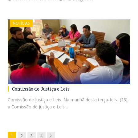
NOTÍCIAS
Comissão de Justiça e Leis
Comissão de Justiça e Leis Na manhã desta terça-feira (28),
a Comissão de Justiça e Leis…
Next
1
2
3
4