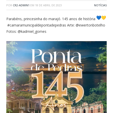
POR
CR2-ADMIN1
EM
18 DE ABRIL DE 2023
NOTÍCIAS
Parabéns, princesinha do marajó. 145 anos de história
#
camaramunicipaldepontadepedras Arte: @ewertonbotelho
Fotos: @kadmiel_gomes