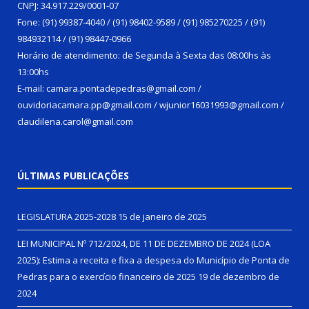
CNPJ: 34.917.229/0001-07
Fone: (91) 99387-4040 / (91) 98402-9589 / (91) 985270225 / (91)
984932114 / (91) 98447-0966
Horário de atendimento: de Segunda à Sexta das 08:00hs às
13:00hs
E-mail: camara.pontadepedras@gmail.com /
ouvidoriacamara.pp@gmail.com / wjunior16031993@gmail.com /
claudilena.carol@gmail.com
ÚLTIMAS PUBLICAÇÕES
LEGISLATURA 2025-2028
15 de janeiro de 2025
LEI MUNICIPAL Nº 712/2024, DE 11 DE DEZEMBRO DE 2024 (LOA
2025): Estima a receita e fixa a despesa do Município de Ponta de
Pedras para o exercício financeiro de 2025
19 de dezembro de
2024