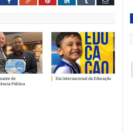
tter
Facebook
Google+
Pinterest
LinkedIn
Tumblr
Email
mante de
Dia Internacional da Educação
ência Pública