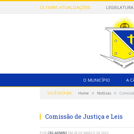
ÚLTIMAS ATUALIZAÇÕES:
LEGISLATURA
O MUNICÍPIO
A 
»
»
VOCÊ ESTÁ EM:
Home
Notícias
Comissão
Comissão de Justiça e Leis
POR
CR2-ADMIN1
EM
28 DE MARÇO DE 2023