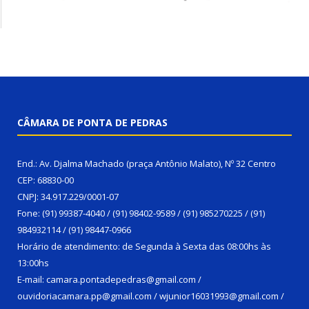
CÂMARA DE PONTA DE PEDRAS
End.: Av. Djalma Machado (praça Antônio Malato), Nº 32 Centro
CEP: 68830-00
CNPJ: 34.917.229/0001-07
Fone: (91) 99387-4040 / (91) 98402-9589 / (91) 985270225 / (91)
984932114 / (91) 98447-0966
Horário de atendimento: de Segunda à Sexta das 08:00hs às
13:00hs
E-mail: camara.pontadepedras@gmail.com /
ouvidoriacamara.pp@gmail.com / wjunior16031993@gmail.com /