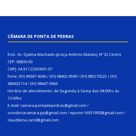
CÂMARA DE PONTA DE PEDRAS
End.: Av. Djalma Machado (praça Antônio Malato), Nº 32 Centro
CEP: 68830-00
CNPJ: 34.917.229/0001-07
Fone: (91) 99387-4040 / (91) 98402-9589 / (91) 985270225 / (91)
984932114 / (91) 98447-0966
Horário de atendimento: de Segunda à Sexta das 08:00hs às
13:00hs
E-mail: camara.pontadepedras@gmail.com /
ouvidoriacamara.pp@gmail.com / wjunior16031993@gmail.com /
claudilena.carol@gmail.com