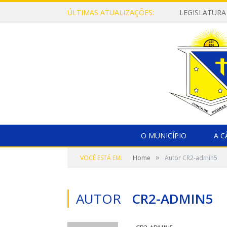
ÚLTIMAS ATUALIZAÇÕES:
LEGISLATURA
O MUNICÍPIO
A 
»
VOCÊ ESTÁ EM:
Home
Autor CR2-admin5
AUTOR
CR2-ADMIN5