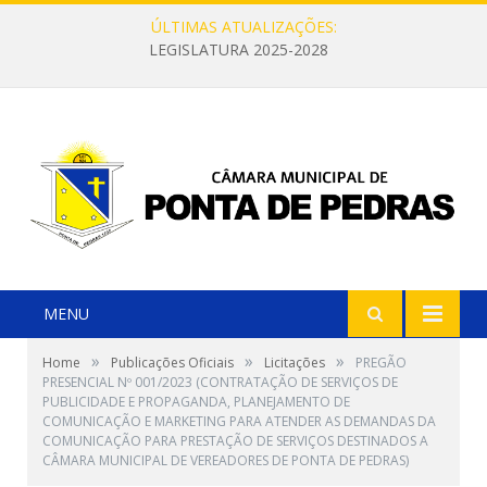
ÚLTIMAS ATUALIZAÇÕES:
LEGISLATURA 2025-2028
MENU
»
»
»
Home
Publicações Oficiais
Licitações
PREGÃO
PRESENCIAL Nº 001/2023 (CONTRATAÇÃO DE SERVIÇOS DE
PUBLICIDADE E PROPAGANDA, PLANEJAMENTO DE
COMUNICAÇÃO E MARKETING PARA ATENDER AS DEMANDAS DA
COMUNICAÇÃO PARA PRESTAÇÃO DE SERVIÇOS DESTINADOS A
CÂMARA MUNICIPAL DE VEREADORES DE PONTA DE PEDRAS)