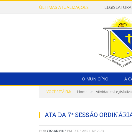
ÚLTIMAS ATUALIZAÇÕES:
LEGISLATURA
O MUNICÍPIO
A 
»
VOCÊ ESTÁ EM:
Home
Atividades Legislativa
ATA DA 7ª SESSÃO ORDINÁRIA,
POR
CR2-ADMIN5
EM
13 DE ABRIL DE 2023