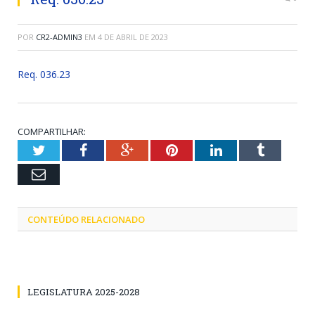
POR
CR2-ADMIN3
EM
4 DE ABRIL DE 2023
Req. 036.23
COMPARTILHAR:
Twitter
Facebook
Google+
Pinterest
LinkedIn
Tumblr
Email
CONTEÚDO RELACIONADO
LEGISLATURA 2025-2028