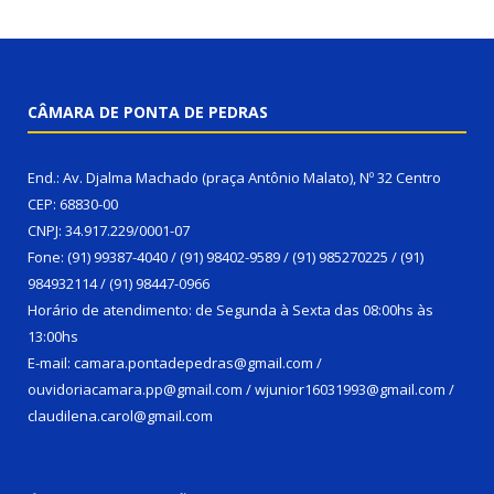
CÂMARA DE PONTA DE PEDRAS
End.: Av. Djalma Machado (praça Antônio Malato), Nº 32 Centro
CEP: 68830-00
CNPJ: 34.917.229/0001-07
Fone: (91) 99387-4040 / (91) 98402-9589 / (91) 985270225 / (91)
984932114 / (91) 98447-0966
Horário de atendimento: de Segunda à Sexta das 08:00hs às
13:00hs
E-mail: camara.pontadepedras@gmail.com /
ouvidoriacamara.pp@gmail.com / wjunior16031993@gmail.com /
claudilena.carol@gmail.com