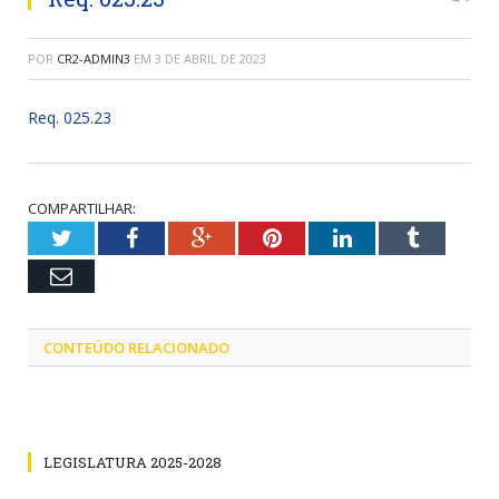
POR
CR2-ADMIN3
EM
3 DE ABRIL DE 2023
Req. 025.23
COMPARTILHAR:
Twitter
Facebook
Google+
Pinterest
LinkedIn
Tumblr
Email
CONTEÚDO RELACIONADO
LEGISLATURA 2025-2028