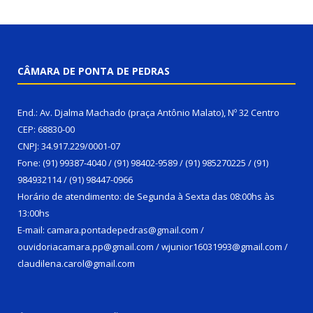
CÂMARA DE PONTA DE PEDRAS
End.: Av. Djalma Machado (praça Antônio Malato), Nº 32 Centro
CEP: 68830-00
CNPJ: 34.917.229/0001-07
Fone: (91) 99387-4040 / (91) 98402-9589 / (91) 985270225 / (91)
984932114 / (91) 98447-0966
Horário de atendimento: de Segunda à Sexta das 08:00hs às
13:00hs
E-mail: camara.pontadepedras@gmail.com /
ouvidoriacamara.pp@gmail.com / wjunior16031993@gmail.com /
claudilena.carol@gmail.com