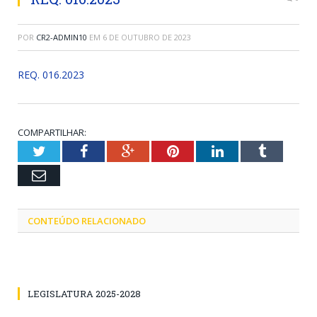
POR
CR2-ADMIN10
EM
6 DE OUTUBRO DE 2023
REQ. 016.2023
COMPARTILHAR:
Twitter
Facebook
Google+
Pinterest
LinkedIn
Tumblr
Email
CONTEÚDO RELACIONADO
LEGISLATURA 2025-2028