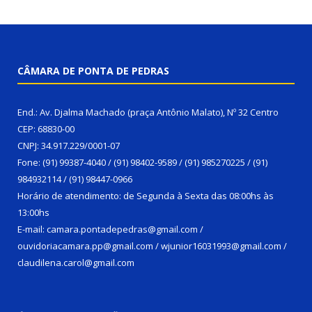
CÂMARA DE PONTA DE PEDRAS
End.: Av. Djalma Machado (praça Antônio Malato), Nº 32 Centro
CEP: 68830-00
CNPJ: 34.917.229/0001-07
Fone: (91) 99387-4040 / (91) 98402-9589 / (91) 985270225 / (91)
984932114 / (91) 98447-0966
Horário de atendimento: de Segunda à Sexta das 08:00hs às
13:00hs
E-mail: camara.pontadepedras@gmail.com /
ouvidoriacamara.pp@gmail.com / wjunior16031993@gmail.com /
claudilena.carol@gmail.com