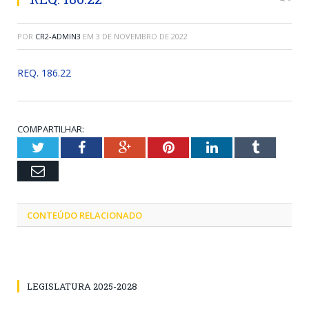
POR
CR2-ADMIN3
EM
3 DE NOVEMBRO DE 2022
REQ. 186.22
COMPARTILHAR:
Twitter
Facebook
Google+
Pinterest
LinkedIn
Tumblr
Email
CONTEÚDO RELACIONADO
LEGISLATURA 2025-2028