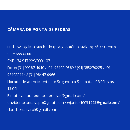
CÂMARA DE PONTA DE PEDRAS
End.: Av. Djalma Machado (praça Antônio Malato), Nº 32 Centro
CEP: 68830-00
CNPJ: 34.917.229/0001-07
Fone: (91) 99387-4040 / (91) 98402-9589 / (91) 985270225 / (91)
984932114 / (91) 98447-0966
Horário de atendimento: de Segunda à Sexta das 08:00hs às
13:00hs
E-mail: camara.pontadepedras@gmail.com /
ouvidoriacamara.pp@gmail.com / wjunior16031993@gmail.com /
claudilena.carol@gmail.com