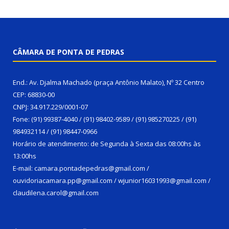
CÂMARA DE PONTA DE PEDRAS
End.: Av. Djalma Machado (praça Antônio Malato), Nº 32 Centro
CEP: 68830-00
CNPJ: 34.917.229/0001-07
Fone: (91) 99387-4040 / (91) 98402-9589 / (91) 985270225 / (91)
984932114 / (91) 98447-0966
Horário de atendimento: de Segunda à Sexta das 08:00hs às
13:00hs
E-mail: camara.pontadepedras@gmail.com /
ouvidoriacamara.pp@gmail.com / wjunior16031993@gmail.com /
claudilena.carol@gmail.com