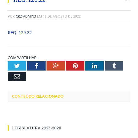
POR
CR2-ADMIN3
EM
18 DE AGOSTO DE 2022
REQ. 129.22
COMPARTILHAR:
Twitter
Facebook
Google+
Pinterest
LinkedIn
Tumblr
Email
CONTEÚDO RELACIONADO
LEGISLATURA 2025-2028