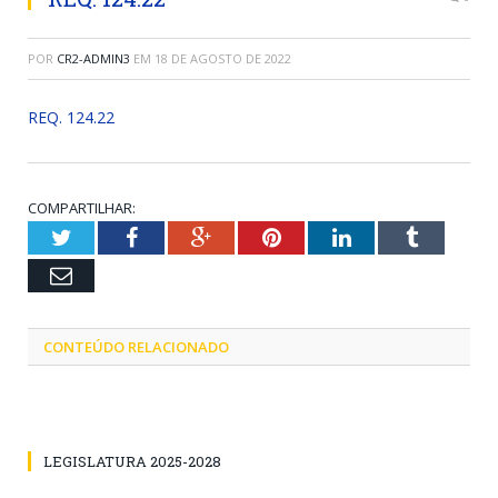
POR
CR2-ADMIN3
EM
18 DE AGOSTO DE 2022
REQ. 124.22
COMPARTILHAR:
Twitter
Facebook
Google+
Pinterest
LinkedIn
Tumblr
Email
CONTEÚDO RELACIONADO
LEGISLATURA 2025-2028