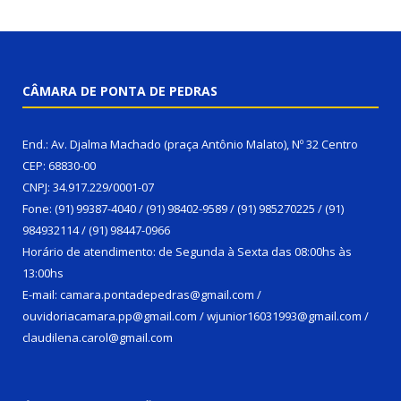
CÂMARA DE PONTA DE PEDRAS
End.: Av. Djalma Machado (praça Antônio Malato), Nº 32 Centro
CEP: 68830-00
CNPJ: 34.917.229/0001-07
Fone: (91) 99387-4040 / (91) 98402-9589 / (91) 985270225 / (91)
984932114 / (91) 98447-0966
Horário de atendimento: de Segunda à Sexta das 08:00hs às
13:00hs
E-mail: camara.pontadepedras@gmail.com /
ouvidoriacamara.pp@gmail.com / wjunior16031993@gmail.com /
claudilena.carol@gmail.com