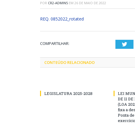
POR
CR2-ADMIN5
EM
26 DE MAIO DE 2022
REQ. 0852022_rotated
COMPARTILHAR:
Twi
CONTEÚDO RELACIONADO
LEGISLATURA 2025-2028
LEI MUNI
DE 11 D
(LOA 2025
fixa a d
Ponta de
exercíci