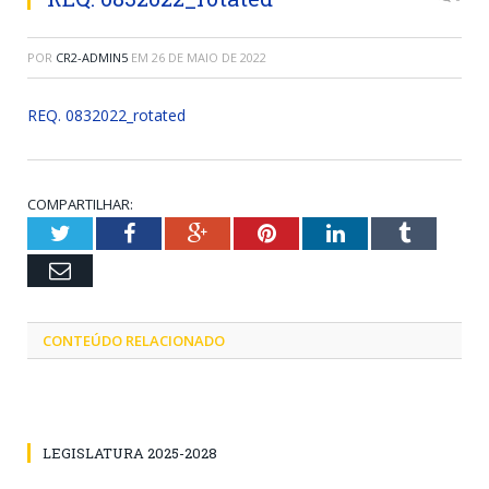
POR
CR2-ADMIN5
EM
26 DE MAIO DE 2022
REQ. 0832022_rotated
COMPARTILHAR:
Twitter
Facebook
Google+
Pinterest
LinkedIn
Tumblr
Email
CONTEÚDO RELACIONADO
LEGISLATURA 2025-2028