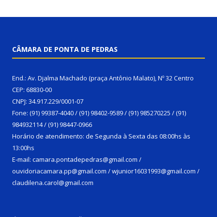
CÂMARA DE PONTA DE PEDRAS
End.: Av. Djalma Machado (praça Antônio Malato), Nº 32 Centro
CEP: 68830-00
CNPJ: 34.917.229/0001-07
Fone: (91) 99387-4040 / (91) 98402-9589 / (91) 985270225 / (91)
984932114 / (91) 98447-0966
Horário de atendimento: de Segunda à Sexta das 08:00hs às
13:00hs
E-mail: camara.pontadepedras@gmail.com /
ouvidoriacamara.pp@gmail.com / wjunior16031993@gmail.com /
claudilena.carol@gmail.com