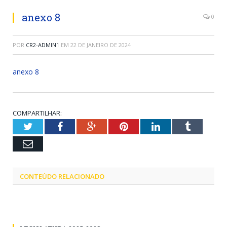
anexo 8
0
POR
CR2-ADMIN1
EM
22 DE JANEIRO DE 2024
anexo 8
COMPARTILHAR:
Twitter
Facebook
Google+
Pinterest
LinkedIn
Tumblr
Email
CONTEÚDO RELACIONADO