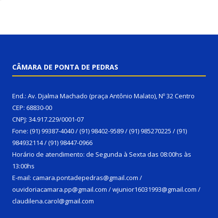
CÂMARA DE PONTA DE PEDRAS
End.: Av. Djalma Machado (praça Antônio Malato), Nº 32 Centro
CEP: 68830-00
CNPJ: 34.917.229/0001-07
Fone: (91) 99387-4040 / (91) 98402-9589 / (91) 985270225 / (91)
984932114 / (91) 98447-0966
Horário de atendimento: de Segunda à Sexta das 08:00hs às
13:00hs
E-mail: camara.pontadepedras@gmail.com /
ouvidoriacamara.pp@gmail.com / wjunior16031993@gmail.com /
claudilena.carol@gmail.com