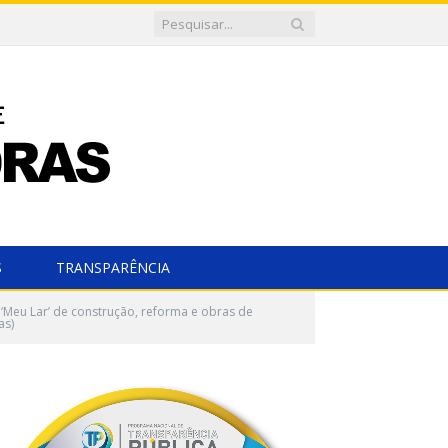
S
TRANSPARÊNCIA
 ‘Meu Lar’ de construção, reforma e obras de
as)