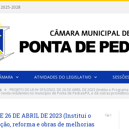
 2025-2028
CÂMARA
ATIVIDADES DO LEGISLATIVO
SESSÕE
»
s
PROJETO DE LEI Nº 015/2023, DE 26 DE ABRIL DE 2023 (Institui o Programa
 renda residentes no município de Ponta de Pedras/PA, e dá outras providênci
 26 DE ABRIL DE 2023 (Institui o
0
ção, reforma e obras de melhorias