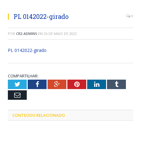
PL 0142022-girado
0
POR
CR2-ADMIN5
EM
26 DE MAIO DE 2022
PL 0142022-girado
COMPARTILHAR:
Twitter
Facebook
Google+
Pinterest
LinkedIn
Tumblr
Email
CONTEÚDO RELACIONADO