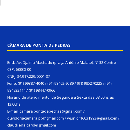
CÂMARA DE PONTA DE PEDRAS
End.: Av. Djalma Machado (praça Antônio Malato), Nº 32 Centro
CEP: 68830-00
CNPJ: 34.917.229/0001-07
Fone: (91) 99387-4040 / (91) 98402-9589 / (91) 985270225 / (91)
984932114 / (91) 98447-0966
Horário de atendimento: de Segunda à Sexta das 08:00hs às
13:00hs
E-mail: camara.pontadepedras@gmail.com /
ouvidoriacamara.pp@gmail.com / wjunior16031993@gmail.com /
claudilena.carol@gmail.com