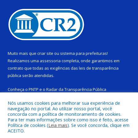
Muito mais que
criar site
ou
sistema para prefeituras
!
Realizamos uma
assessoria
completa, onde garantimos em
contrato que todas as exigências das
leis de transparência
pública
serão atendidas.
Conheça o
PNTP
e o
Radar da Transparência Pública
Nós usamos cookies para melhorar sua experiência de
navegação no portal. Ao utilizar nosso portal, você
concorda com a política de monitoramento de cookies.
Para ter mais informações sobre como isso é feito, acesse
Todos os direitos reservados a Câmara Municipal de Ponta de
Política de cookies (
Leia mais
). Se você concorda, clique em
Pedras.
ACEITO.