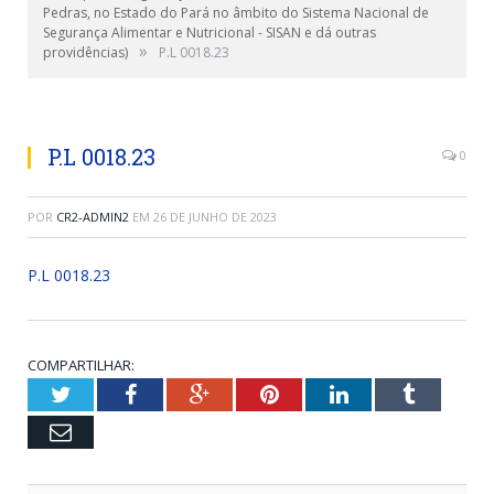
Pedras, no Estado do Pará no âmbito do Sistema Nacional de
Segurança Alimentar e Nutricional - SISAN e dá outras
»
providências)
P.L 0018.23
P.L 0018.23
0
POR
CR2-ADMIN2
EM
26 DE JUNHO DE 2023
P.L 0018.23
COMPARTILHAR:
Twitter
Facebook
Google+
Pinterest
LinkedIn
Tumblr
Email