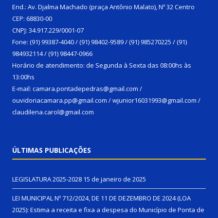
End.: Av. Djalma Machado (praça Antônio Malato), Nº 32 Centro
CEP: 68830-00
CNPJ: 34.917.229/0001-07
Fone: (91) 99387-4040 / (91) 98402-9589 / (91) 985270225 / (91)
984932114 / (91) 98447-0966
Horário de atendimento: de Segunda à Sexta das 08:00hs às
13:00hs
E-mail: camara.pontadepedras@gmail.com /
ouvidoriacamara.pp@gmail.com / wjunior16031993@gmail.com /
claudilena.carol@gmail.com
ÚLTIMAS PUBLICAÇÕES
LEGISLATURA 2025-2028
15 de janeiro de 2025
LEI MUNICIPAL Nº 712/2024, DE 11 DE DEZEMBRO DE 2024 (LOA
2025): Estima a receita e fixa a despesa do Município de Ponta de