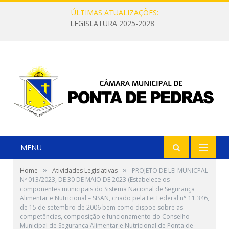
ÚLTIMAS ATUALIZAÇÕES:
LEGISLATURA 2025-2028
MENU
»
»
Home
Atividades Legislativas
PROJETO DE LEI MUNICPAL
Nº 013/2023, DE 30 DE MAIO DE 2023 (Estabelece os
componentes municipais do Sistema Nacional de Segurança
Alimentar e Nutricional – SISAN, criado pela Lei Federal n° 11.346,
de 15 de setembro de 2006 bem como dispõe sobre as
competências, composição e funcionamento do Conselho
Municipal de Segurança Alimentar e Nutricional de Ponta de