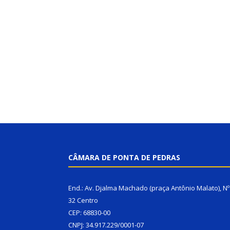
CÂMARA DE PONTA DE PEDRAS
End.: Av. Djalma Machado (praça Antônio Malato), Nº
32 Centro
CEP: 68830-00
CNPJ: 34.917.229/0001-07