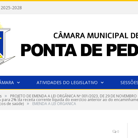
 2025-2028
CÂMARA
ATIVIDADES DO LEGISLATIVO
SESSÕE
»
s
PROJETO DE EMENDA A LEI ORGÂNICA Nº 001/2023, DE 29 DE NOVEMBRO D
2% para 2% da receita corrente líquida do exercício anterior ao do encaminh
»
icos de saúde)
EMENDA A LEI ORGANICA
0