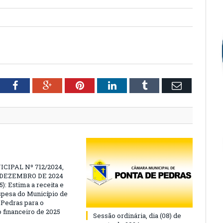
tter
Facebook
Google+
Pinterest
LinkedIn
Tumblr
Email
CIPAL Nº 712/2024,
E DEZEMBRO DE 2024
): Estima a receita e
espesa do Município de
 Pedras para o
o financeiro de 2025
Sessão ordinária, dia (08) de