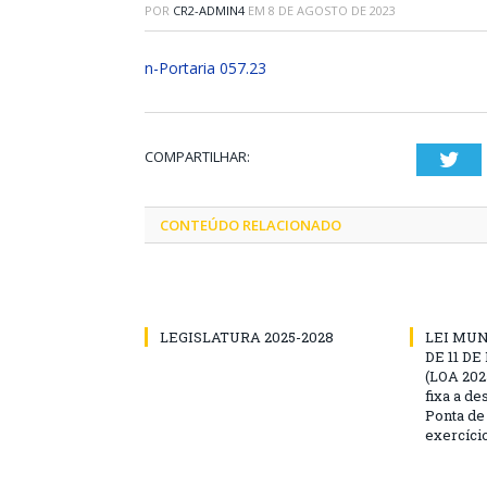
POR
CR2-ADMIN4
EM
8 DE AGOSTO DE 2023
n-Portaria 057.23
COMPARTILHAR:
Twi
CONTEÚDO RELACIONADO
LEGISLATURA 2025-2028
LEI MUNI
DE 11 D
(LOA 2025
fixa a d
Ponta de
exercíci