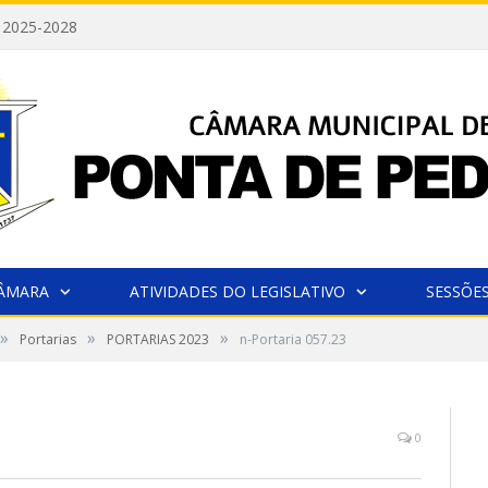
 2025-2028
CÂMARA
ATIVIDADES DO LEGISLATIVO
SESSÕE
»
»
»
Portarias
PORTARIAS 2023
n-Portaria 057.23
0