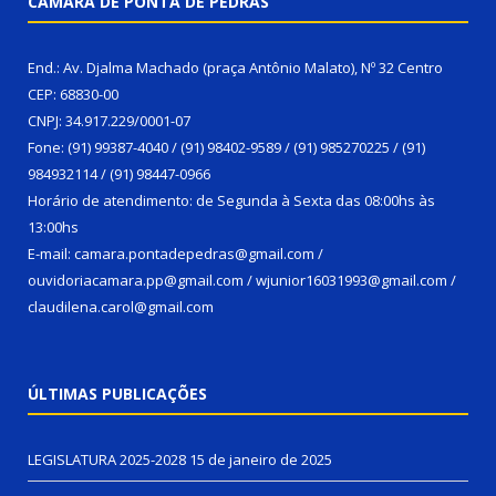
CÂMARA DE PONTA DE PEDRAS
End.: Av. Djalma Machado (praça Antônio Malato), Nº 32 Centro
CEP: 68830-00
CNPJ: 34.917.229/0001-07
Fone: (91) 99387-4040 / (91) 98402-9589 / (91) 985270225 / (91)
984932114 / (91) 98447-0966
Horário de atendimento: de Segunda à Sexta das 08:00hs às
13:00hs
E-mail: camara.pontadepedras@gmail.com /
ouvidoriacamara.pp@gmail.com / wjunior16031993@gmail.com /
claudilena.carol@gmail.com
ÚLTIMAS PUBLICAÇÕES
LEGISLATURA 2025-2028
15 de janeiro de 2025