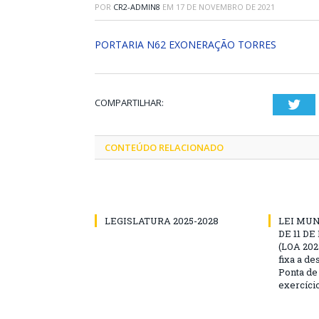
POR
CR2-ADMIN8
EM
17 DE NOVEMBRO DE 2021
PORTARIA N62 EXONERAÇÃO TORRES
COMPARTILHAR:
Twi
CONTEÚDO RELACIONADO
LEGISLATURA 2025-2028
LEI MUNI
DE 11 D
(LOA 2025
fixa a d
Ponta de
exercíci