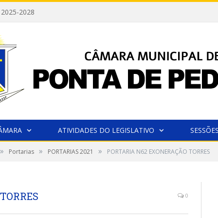
 2025-2028
CÂMARA
ATIVIDADES DO LEGISLATIVO
SESSÕE
»
»
»
Portarias
PORTARIAS 2021
PORTARIA N62 EXONERAÇÃO TORRES
 TORRES
0