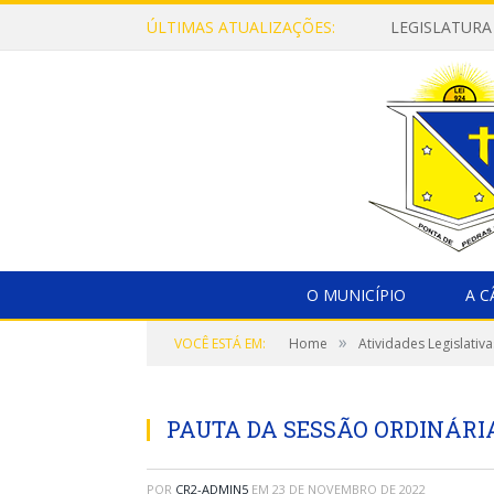
ÚLTIMAS ATUALIZAÇÕES:
LEGISLATURA
O MUNICÍPIO
A 
»
VOCÊ ESTÁ EM:
Home
Atividades Legislativa
PAUTA DA SESSÃO ORDINÁRIA
POR
CR2-ADMIN5
EM
23 DE NOVEMBRO DE 2022