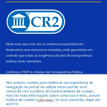
Muito mais que
criar site
ou
sistema para prefeituras
!
Realizamos uma
assessoria
completa, onde garantimos em
contrato que todas as exigências das
leis de transparência
pública
serão atendidas.
Conheça o
PNTP
e o
Radar da Transparência Pública
Nós usamos cookies para melhorar sua experiência de
navegação no portal. Ao utilizar nosso portal, você
concorda com a política de monitoramento de cookies.
Para ter mais informações sobre como isso é feito, acesse
Todos os direitos reservados a Câmara Municipal de Ponta de
Política de cookies (
Leia mais
). Se você concorda, clique em
Pedras.
ACEITO.