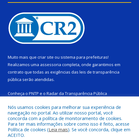
Muito mais que
criar site
ou
sistema para prefeituras
!
Realizamos uma
assessoria
completa, onde garantimos em
contrato que todas as exigências das
leis de transparência
pública
serão atendidas.
Conheça o
PNTP
e o
Radar da Transparência Pública
Nós usamos cookies para melhorar sua experiência de
navegação no portal. Ao utilizar nosso portal, você
concorda com a política de monitoramento de cookies.
Para ter mais informações sobre como isso é feito, acesse
Todos os direitos reservados a Câmara Municipal de Ponta de
Política de cookies (
Leia mais
). Se você concorda, clique em
Pedras.
ACEITO.