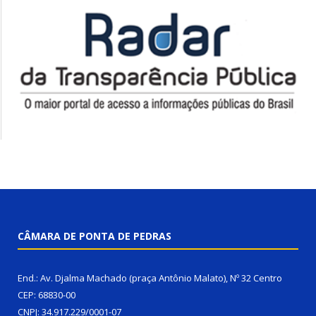
CÂMARA DE PONTA DE PEDRAS
End.: Av. Djalma Machado (praça Antônio Malato), Nº 32 Centro
CEP: 68830-00
CNPJ: 34.917.229/0001-07