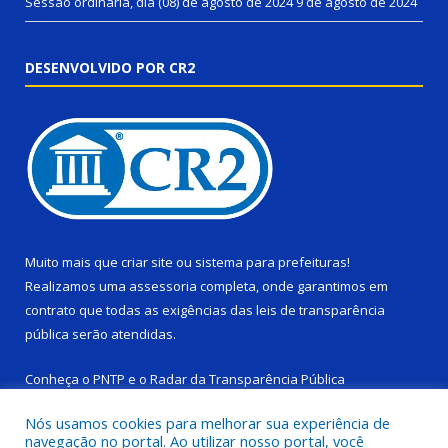
Sessão ordinária, dia (08) de agosto de 2024
9 de agosto de 2024
DESENVOLVIDO POR CR2
Muito mais que
criar site
ou
sistema para prefeituras
!
Realizamos uma
assessoria
completa, onde garantimos em
contrato que todas as exigências das
leis de transparência
pública
serão atendidas.
Conheça o
PNTP
e o
Radar da Transparência Pública
Nós usamos cookies para melhorar sua experiência de
navegação no portal. Ao utilizar nosso portal, você