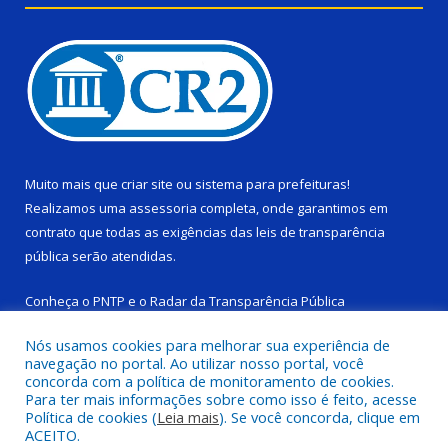
Muito mais que
criar site
ou
sistema para prefeituras
!
Realizamos uma
assessoria
completa, onde garantimos em
contrato que todas as exigências das
leis de transparência
pública
serão atendidas.
Conheça o
PNTP
e o
Radar da Transparência Pública
Nós usamos cookies para melhorar sua experiência de
navegação no portal. Ao utilizar nosso portal, você
concorda com a política de monitoramento de cookies.
Para ter mais informações sobre como isso é feito, acesse
Todos os direitos reservados a Câmara Municipal de Ponta de
Política de cookies (
Leia mais
). Se você concorda, clique em
Pedras.
ACEITO.