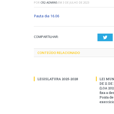
POR
CR2-ADMIN5
EM
3 DE JULHO DE 2023
Pauta dia 16.06
COMPARTILHAR:
Twi
CONTEÚDO RELACIONADO
LEGISLATURA 2025-2028
LEI MUNI
DE 11 D
(LOA 2025
fixa a d
Ponta de
exercíci