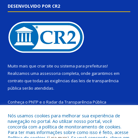
DESENVOLVIDO POR CR2
Muito mais que
criar site
ou
sistema para prefeituras
!
Realizamos uma
assessoria
completa, onde garantimos em
contrato que todas as exigências das
leis de transparência
pública
serão atendidas.
Conheça o
PNTP
e o
Radar da Transparência Pública
Nós usamos cookies para melhorar sua experiência de
navegação no portal. Ao utilizar nosso portal, você
concorda com a política de monitoramento de cookies.
Para ter mais informações sobre como isso é feito, acesse
Todos os direitos reservados a Câmara Municipal de Ponta de
Política de cookies (
Leia mais
). Se você concorda, clique em